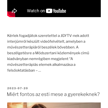
Kérlek fogadjátok szeretettel a JGYTV-nek adott
interjúmról készült videófelvételt, amelyben a
művészetterápiáról beszélek bővebben. A
beszélgetésre a Módszertani közlemények című
kiadványban nemrégiben megjelent “A
művészetterápiás elemek alkalmazása a
felsőoktatásban – …
POSTED
2023-07-20
ON
Miért fontos az esti mese a gyerekeknek?