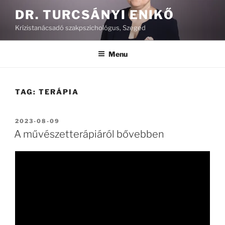
Skip
DR. TURCSÁNYI ENIKŐ
to
Krízistanácsadó szakpszichológus, Szeged
content
Menu
TAG:
TERÁPIA
POSTED
2023-08-09
ON
A művészetterápiáról bővebben