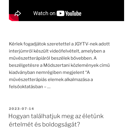
Kérlek fogadjátok szeretettel a JGYTV-nek adott
interjúmról készült videófelvételt, amelyben a
művészetterápiáról beszélek bővebben. A
beszélgetésre a Módszertani közlemények című
kiadványban nemrégiben megjelent “A
művészetterápiás elemek alkalmazása a
felsőoktatásban – …
POSTED
2023-07-14
ON
Hogyan találhatjuk meg az életünk
értelmét és boldogságát?