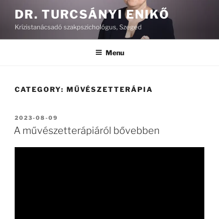
Skip
DR. TURCSÁNYI ENIKŐ
to
Krízistanácsadó szakpszichológus, Szeged
content
Menu
CATEGORY:
MŰVÉSZETTERÁPIA
POSTED
2023-08-09
ON
A művészetterápiáról bővebben