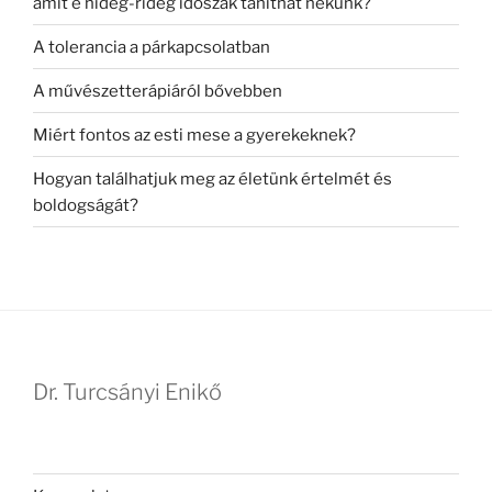
amit e hideg-rideg időszak taníthat nekünk?
A tolerancia a párkapcsolatban
A művészetterápiáról bővebben
Miért fontos az esti mese a gyerekeknek?
Hogyan találhatjuk meg az életünk értelmét és
boldogságát?
Dr. Turcsányi Enikő